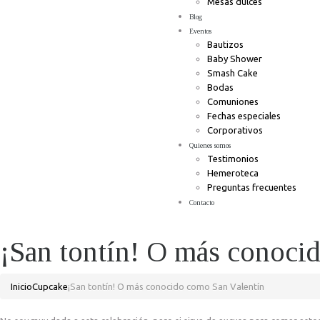
Mesas dulces
Blog
Eventos
Bautizos
Baby Shower
Smash Cake
Bodas
Comuniones
Fechas especiales
Corporativos
Quienes somos
Testimonios
Hemeroteca
Preguntas frecuentes
Contacto
¡San tontín! O más conoci
Inicio
Cupcake
¡San tontín! O más conocido como San Valentín