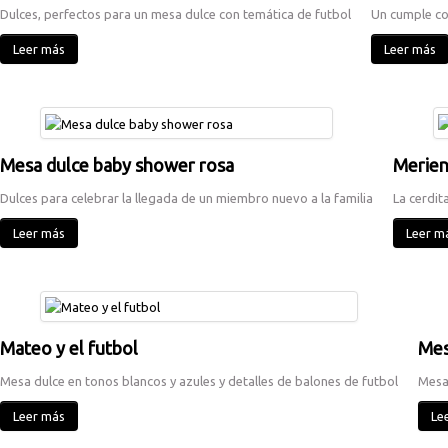
Dulces, perfectos para un mesa dulce con temática de futbol
Un cumple co
Leer más
Leer más
Mesa dulce baby shower rosa
Merien
Dulces para celebrar la llegada de un miembro nuevo a la familia
La cerdit
Leer más
Leer m
Mateo y el futbol
Mes
Mesa dulce en tonos blancos y azules y detalles de balones de futbol
Mesa 
Leer más
Le