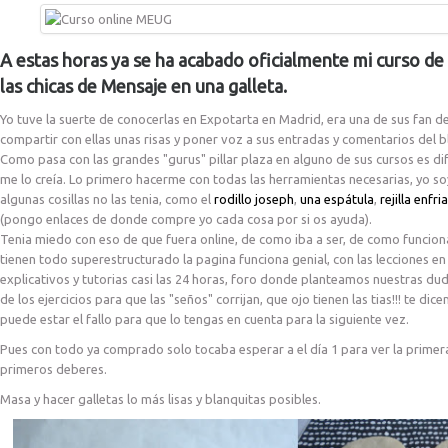
A estas horas ya se ha acabado oficialmente mi curso de
las chicas de Mensaje en una galleta.
Yo tuve la suerte de conocerlas en Expotarta en Madrid, era una de sus fan de
compartir con ellas unas risas y poner voz a sus entradas y comentarios del b
Como pasa con las grandes "gurus" pillar plaza en alguno de sus cursos es dif
me lo creía. Lo primero hacerme con todas las herramientas necesarias, yo so
algunas cosillas no las tenia, como el
rodillo joseph
,
una espátula
,
rejilla enfr
(pongo enlaces de donde compre yo cada cosa por si os ayuda).
Tenia miedo con eso de que fuera online, de como iba a ser, de como funcionar
tienen todo superestructurado la pagina funciona genial, con las lecciones e
explicativos y tutorias casi las 24 horas, foro donde planteamos nuestras du
de los ejercicios para que las "seños" corrijan, que ojo tienen las tias!!! te dic
puede estar el fallo para que lo tengas en cuenta para la siguiente vez.
Pues con todo ya comprado solo tocaba esperar a el día 1 para ver la primera 
primeros deberes.
Masa y hacer galletas lo más lisas y blanquitas posibles.