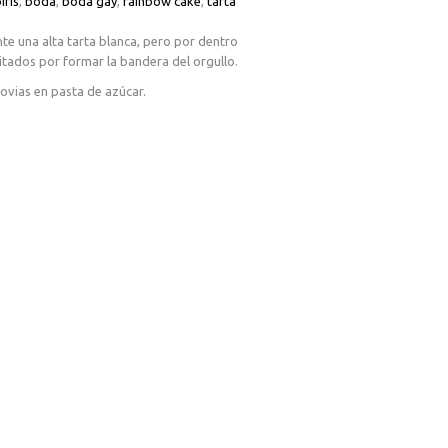
iris
,
boda
,
boda gay
,
rainbow cake
,
tarta
te una alta tarta blanca, pero por dentro
itados por formar la bandera del orgullo.
ovias en pasta de azúcar.