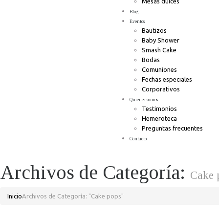
Mesas dulces
Blog
Eventos
Bautizos
Baby Shower
Smash Cake
Bodas
Comuniones
Fechas especiales
Corporativos
Quienes somos
Testimonios
Hemeroteca
Preguntas frecuentes
Contacto
Archivos de Categoría:
Cake 
Inicio
Archivos de Categoría: "Cake pops"