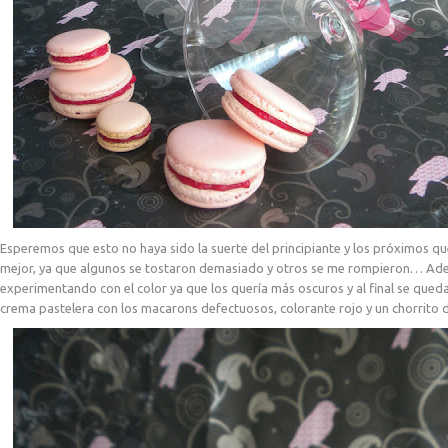
Esperemos que esto no haya sido la suerte del principiante y los próximos q
mejor, ya que algunos se tostaron demasiado y otros se me rompieron… Ad
experimentando con el color ya que los quería más oscuros y al final se quedar
crema pastelera con los macarons defectuosos, colorante rojo y un chorrito 