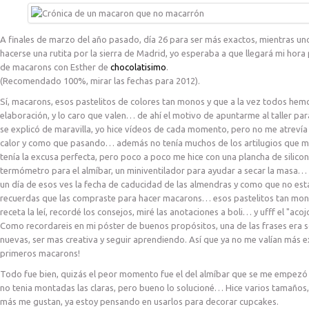
A finales de marzo del año pasado, día 26 para ser más exactos, mientras 
hacerse una rutita por la sierra de Madrid, yo esperaba a que llegará mi hora 
de macarons con Esther de
chocolatisimo
.
(Recomendado 100%, mirar las fechas para 2012).
Sí, macarons, esos pastelitos de colores tan monos y que a la vez todos hem
elaboración, y lo caro que valen… de ahí el motivo de apuntarme al taller par
se explicó de maravilla, yo hice vídeos de cada momento, pero no me atrevía 
calor y como que pasando… además no tenía muchos de los artilugios que m
tenía la excusa perfecta, pero poco a poco me hice con una plancha de silicon
termómetro para el almíbar, un miniventilador para ayudar a secar la masa
un día de esos ves la fecha de caducidad de las almendras y como que no est
recuerdas que las compraste para hacer macarons… esos pastelitos tan monos
receta la leí, recordé los consejos, miré las anotaciones a boli… y ufff el "aco
Como recordareis en mi póster de buenos propósitos, una de las frases era 
nuevas, ser mas creativa y seguir aprendiendo. Así que ya no me valían más 
primeros macarons!
Todo fue bien, quizás el peor momento fue el del almíbar que se me empezó 
no tenia montadas las claras, pero bueno lo solucioné… Hice varios tamaños, 
más me gustan, ya estoy pensando en usarlos para decorar cupcakes.